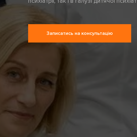
психіатрії, так і в галузі дитячої психіатр
Записатись на консультацію