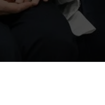
Захворювання, які лікуємо
Д
епресія