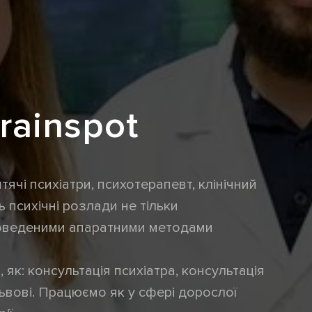
rainspot
тячі психіатри, психотерапевт, клінічний
 психічні розлади не тільки
доведеними апаратними методами
як: консультація психіатра, консультація
ьвові. Працюємо як у сфері дорослої