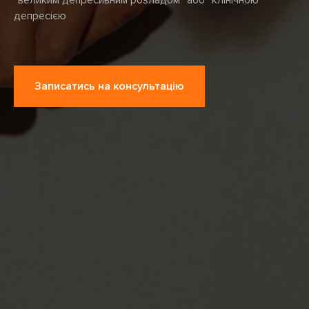
“великим депресивним розладом” або “клінічною"
депресією
Записатись на консультацію