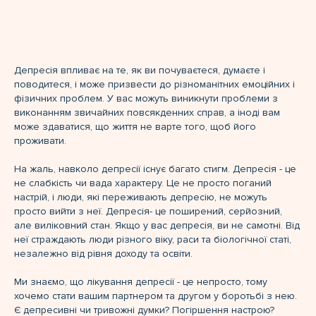
Депресія впливає на те, як ви почуваєтеся, думаєте і
поводитеся, і може призвести до різноманітних емоційних і
фізичних проблем. У вас можуть виникнути проблеми з
виконанням звичайних повсякденних справ, а іноді вам
може здаватися, що життя не варте того, щоб його
проживати.
На жаль, навколо депресії існує багато стигм. Депресія - це
не слабкість чи вада характеру. Це не просто поганий
настрій, і люди, які переживають депресію, не можуть
просто вийти з неї. Депресія- це поширений, серйозний,
але виліковний стан. Якщо у вас депресія, ви не самотні. Від
неї страждають люди різного віку, раси та біологічної статі,
незалежно від рівня доходу та освіти.
Ми знаємо, що лікування депресії - це непросто, тому
хочемо стати вашим партнером та другом у боротьбі з нею.
Є депресивні чи тривожні думки? Погіршення настрою?