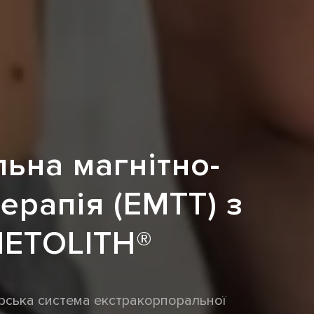
ьна магнітно-
ерапія (ЕМТТ) з
ETOLITH®
ська система екстракорпоральної