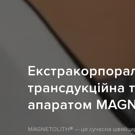
Екстракорпорал
трансдукційна т
апаратом MAGN
MAGNETOLITH® — це сучасна швейцар