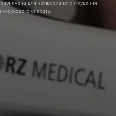
 призначена для неінвазивного лікування
но-рухового апарату.