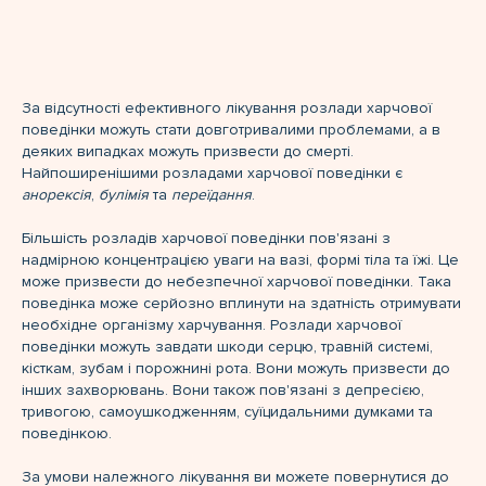
За відсутності ефективного лікування розлади харчової
поведінки можуть стати довготривалими проблемами, а в
деяких випадках можуть призвести до смерті.
Найпоширенішими розладами харчової поведінки є
анорексія
,
булімія
та
переїдання
.
Більшість розладів харчової поведінки пов'язані з
надмірною концентрацією уваги на вазі, формі тіла та їжі. Це
може призвести до небезпечної харчової поведінки. Така
поведінка може серйозно вплинути на здатність отримувати
необхідне організму харчування. Розлади харчової
поведінки можуть завдати шкоди серцю, травній системі,
кісткам, зубам і порожнині рота. Вони можуть призвести до
інших захворювань. Вони також пов'язані з депресією,
тривогою, самоушкодженням, суїцидальними думками та
поведінкою.
За умови належного лікування ви можете повернутися до