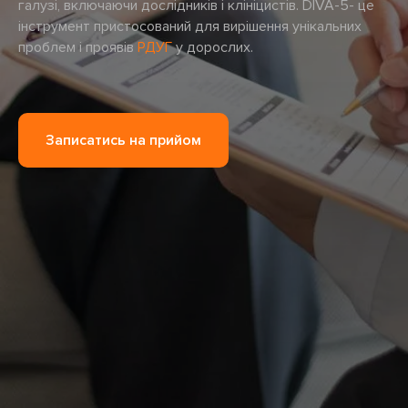
галузі, включаючи дослідників і клініцистів. DIVA-5- це
інструмент пристосований для вирішення унікальних
проблем і проявів
РДУГ
у дорослих.
Записатись на прийом