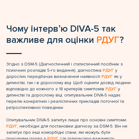
Чому інтервʼю DIVA-5 так
важливе для оцінки
РДУГ
?
Згідно з DSM-5 (Діагностичний і статистичний посібник з
психічних розладів 5-го видання), діагностика
РДУГ
у
дорослих передбачає визначення наявності
РДУГ
як у
дитинстві, так і в дорослому віці. Щоб оцінити досвід людини
відповідно до кожного з 18 критеріїв симптомів
РДУГ
у
дитинстві та дорослому віці, опитувальник DIVA-5 надає
перелік конкретних і реалістичних прикладів поточної та
ретроспективної поведінки.
Опитувальник DIVA-5 запитує лише про основні симптоми
РДУГ
, необхідні для постановки діагнозу за DSM-5. Він не
запитує про інші коморбідні стани, які можуть бути
присутніми поряд з
РДУГ
. Це підкреслює важливість