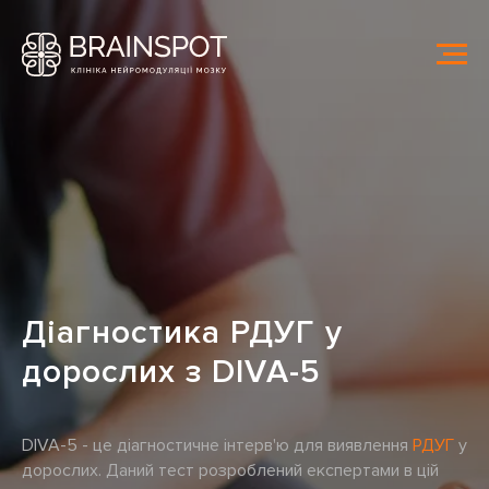
Діагностика РДУГ у
дорослих з DIVA-5
DIVA-5 - це діагностичне інтерв'ю для виявлення
РДУГ
у
дорослих. Даний тест розроблений експертами в цій