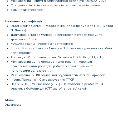
Міжнародний інститут післядипломної освіти (МІПО) 2022–2023
Спеціалізація: Клінічна психологія та психотерапія травми
EMDR-психотерапевт
Навчання, сертифікації
Israel Trauma Center – Робота із шоковою травмою та ПТСР (метод
П. Левіна)
Traumafokus (Tomas Weber) – Психотерапія стресу, травми та
хронічного болю
МАШАВ (Ізраїль) – Робота з посттравмою
Forest Glade / «Блакитний птах» – Психологічна допомога особам
після полону
Асоціація ТРЕ та травмотерапії України – ПТСР, TRE, ТТТ, КПТ
Міжнародний центр біосугестивної терапії – корекція
психосоматичних розладів, робота з алкогольними та
тютюновими залежностями
МОЗ України / УНДІ соціальної і судової психіатрії та наркології
Френк Пьюселік – Самоврядування ПТСР
ПНПУ ім. К. Д. Ушинського (2025) - Психологічна реабілітація
учасників бойових дій (КПТ другої та третьої хвилі)
Мови
Українська