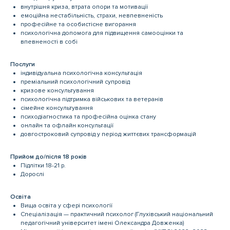
внутрішня криза, втрата опори та мотивації
емоційна нестабільність, страхи, невпевненість
професійне та особистісне вигорання
психологічна допомога для підвищення самооцінки та
впевненості в собі
Послуги
індивідуальна психологічна консультація
преміальний психологічний супровід
кризове консультування
психологічна підтримка військових та ветеранів
сімейне консультування
психодіагностика та професійна оцінка стану
онлайн та офлайн консультації
довгостроковий супровід у період життєвих трансформацій
Прийом до/після 18 років
Підлітки 18-21 р.
Дорослі
Освіта
Вища освіта у сфері психології
Спеціалізація — практичний психолог (Глухівський національний
педагогічний університет імені Олександра Довженка)