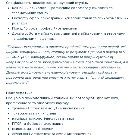
Спеціальність, кваліфікація, науковий ступінь
Клінічний психолог | Професійна допомога у кризових та
травматичних станах
Експерт у сфері психотравми, кризових станів та психосоматичних
розладів
Понад 10 років професійної практики
Досвід роботи у військовому шпиталі з військовими, ветеранами
та цивільними пацієнтами
“Психологічна допомога високого професійного рівня для людей, які
цінують конфіденційність, глибину та результат. Працюю в підході КПТ
3-ї хви
лі (ACT, майндфулнес, схеми-терапії та інші)
— сучасному
напрямку психології, який допомагає не лише позбутися симптомів, а й
навчитися жити повноцінним життям навіть у складних обставинах.
Допомагаю відновити внутрішню рівновагу, емоційну стійкість та
повернути контроль над власним життям навіть після найскладніших
переживань".
Проблематика
Працюю з психологічними станами, які потребують делікатного,
професійного та глибокого підходу:
хронічний стрес та емоційне виснаження
тривожні та панічні стани
наслідки психологічних травм і втрат
ПТСР та бойова психотравма
психосоматичні прояви
складнощі у стосунках та сімейних взаєминах