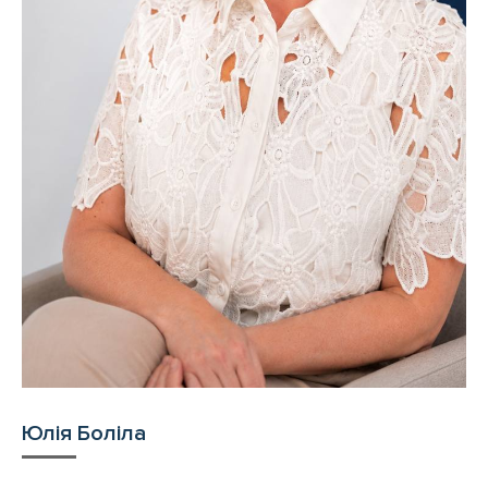
Юлія Боліла