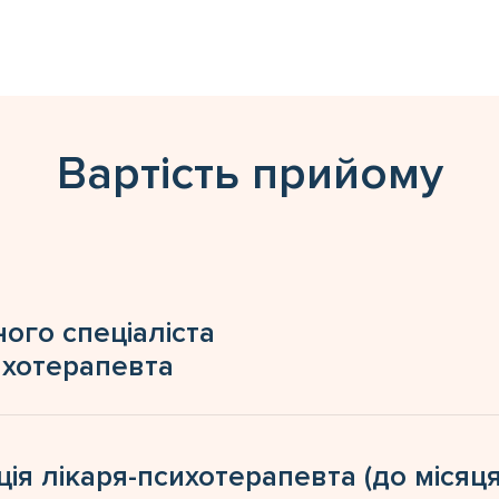
Вартість прийому
ного спеціаліста
сихотерапевта
ія лікаря-психотерапевта (до місяц