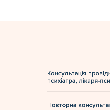
Консультація провід
психіатра, лікаря-п
Повторна консультац