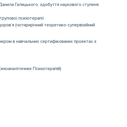
 Данила Галицького, здобуття наукового ступеня
групової психотерапії
доров’я (чотирирічний теоретико-супервізійний
енером в навчальних сертифікованих проектах з
хоаналітичних Психотерапій)