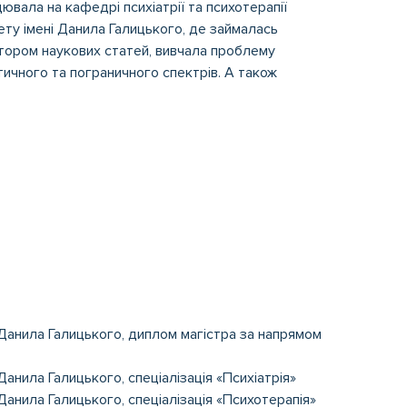
ювала на кафедрі психіатрії та психотерапії
ту імені Данила Галицького, де займалась
тором наукових статей, вивчала проблему
тичного та пограничного спектрів. А також
 Данила Галицького, диплом магістра за напрямом
Данила Галицького, спеціалізація «Психіатрія»
Данила Галицького, спеціалізація «Психотерапія»