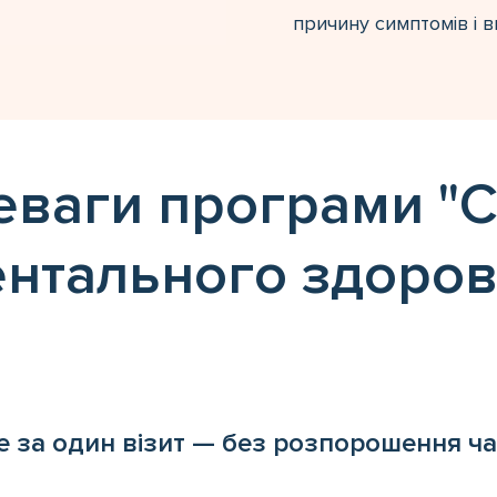
причину симптомів і в
еваги програми "
C
нтального здоров
е за один візит — без розпорошення ча