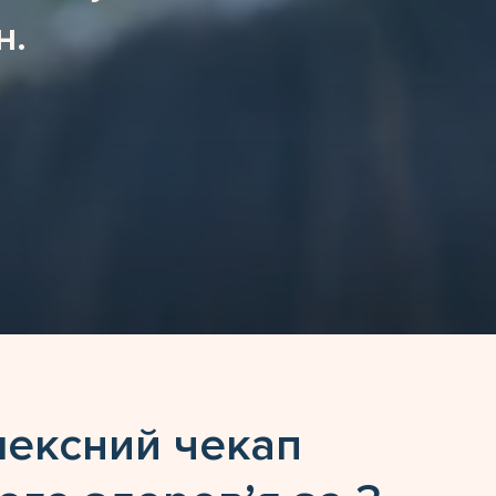
н.
лексний
чекап