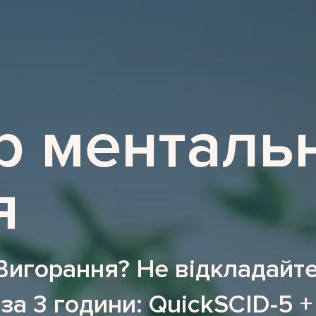
p менталь
я
Вигорання? Не відкладайте
 за 3 години: QuickSCID-5 +