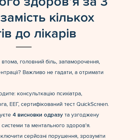
ого здоров’я за 3
и
замість кількох
тів до лікарів
а втома, головний біль, запаморочення,
нтрації? Важливо не гадати, а отримати
дите: консульткацію психіатра,
а, ЕЕГ, сертифікований тест QuickScreen.
муєте
4 висновки одразу
та узгоджену
 системи та ментального здоровʼя.
ключити серйозні порушення, зрозуміти