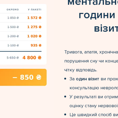
ментальн
годин
візи
Тривога, апатія, хронічн
порушення сну чи конце
чітку відповідь.
За
один візит
ви прохо
консультацію невролог
У результаті ви отри
оцінку стану нервової
Це швидкий спосіб ви