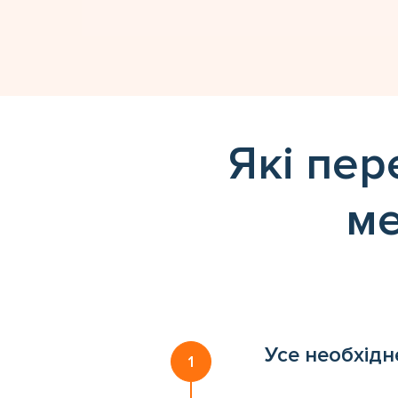
Які пер
ме
Усе необхідн